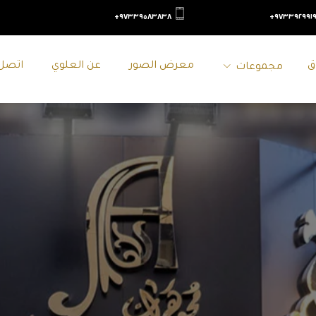
٩٧٣٣٩٥٨٣٨٣٨+
٩٧٣٣٩٢٩٩١٩
ق
معرض الصور
عن العلوي
اتصل 
مجموعات