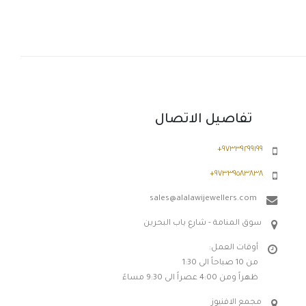
تفاصيل الاتصال
٩٧٣٣٩٢٩٩١٩٩+
٩٧٣٣٩٥٨٣٨٣٨+
sales@alalawijewellers.com
سوق المنامة - شارع باب البحرين
أوقات العمل:
من 10 صباحاً الى 1:30
ظهراً ومن 4:00 عصراً الى 9:30 مساءً
مجمع الافنيوز