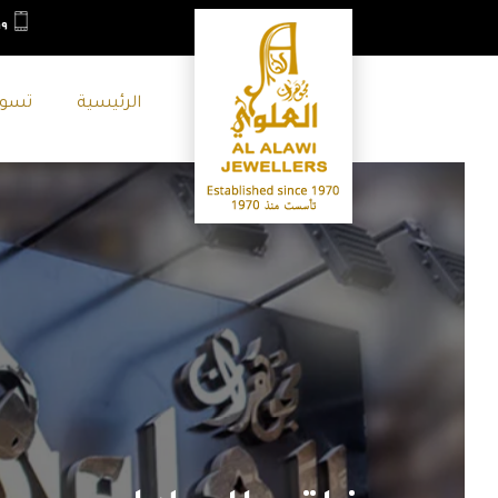
٩+
الرئيسية
تسو