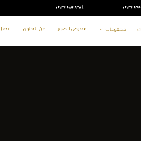
٩٧٣٣٩٥٨٣٨٣٨+
٩٧٣٣٩٢٩٩١
ق
معرض الصور
عن العلوي
اتصل 
مجموعات