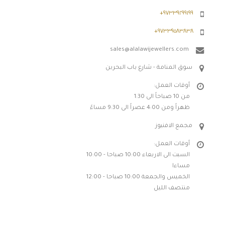
٩٧٣٣٩٢٩٩١٩٩+
٩٧٣٣٩٥٨٣٨٣٨+
sales@alalawijewellers.com
سوق المنامة - شارع باب البحرين
أوقات العمل:
من 10 صباحاً الى 1:30
ظهراً ومن 4:00 عصراً الى 9:30 مساءً
مجمع الافنيوز
أوقات العمل:
السبت الى الاربعاء 10:00 صباحا - 10:00
مساءا
الخميس والجمعة 10:00 صباحا - 12:00
منتصف الليل