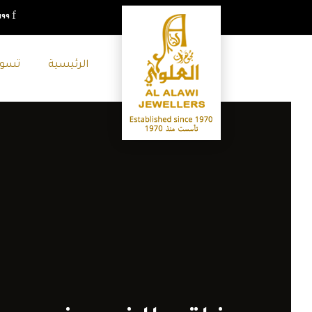
٩٩+
الرئيسية
تسو