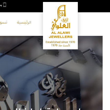
٩+
الرئيسية
تسو