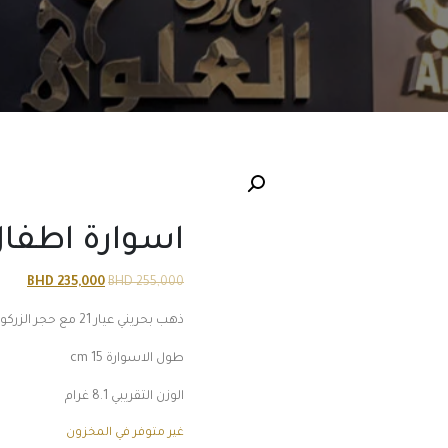
اسوارة اطفا
السعر
السع
BHD
235,000
BHD
255,000
الأصلي
الحالي
ذهب بحريني عيار 21 مع حجر الزركون و المينا
هو:
هو:
000 BHD.
255,000 BHD.
طول الاسوارة 15 cm
الوزن التقريبي 8.1 غرام
غير متوفر في المخزون