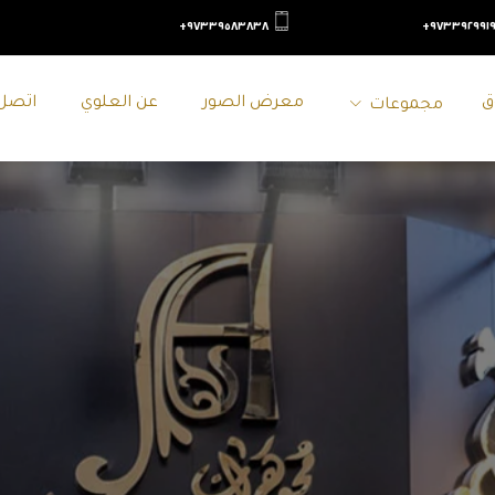
٩٧٣٣٩٥٨٣٨٣٨+
٩٧٣٣٩٢٩٩١٩
ق
معرض الصور
عن العلوي
اتصل 
مجموعات