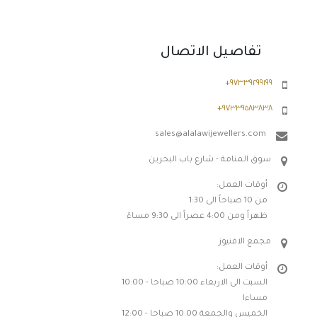
تفاصيل الاتصال
٩٧٣٣٩٢٩٩١٩٩+
٩٧٣٣٩٥٨٣٨٣٨+
sales@alalawijewellers.com
سوق المنامة - شارع باب البحرين
أوقات العمل:
من 10 صباحاً الى 1:30
ظهراً ومن 4:00 عصراً الى 9:30 مساءً
مجمع الافنيوز
أوقات العمل:
السبت الى الاربعاء 10:00 صباحا - 10:00
مساءا
الخميس والجمعة 10:00 صباحا - 12:00