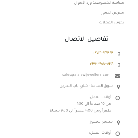
سياسة الخصوصية ورد الأموال
معرض الصور
تحويل العملات
تفاصيل الاتصال
٩٧٣٣٩٢٩٩١٩٩+
٩٧٣٣٩٥٨٣٨٣٨+
sales@alalawijewellers.com
سوق المنامة - شارع باب البحرين
أوقات العمل:
من 10 صباحاً الى 1:30
ظهراً ومن 4:00 عصراً الى 9:30 مساءً
مجمع الافنيوز
أوقات العمل: