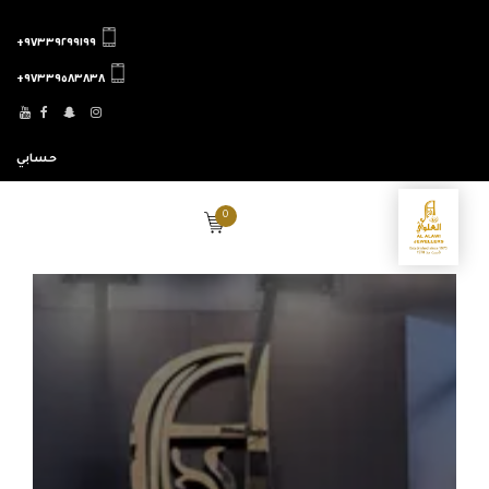
٩٧٣٣٩٢٩٩١٩٩+
٩٧٣٣٩٥٨٣٨٣٨+
حسابي
0