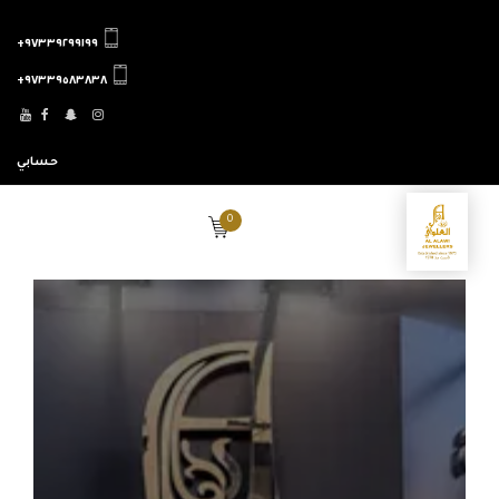
٩٧٣٣٩٢٩٩١٩٩+
٩٧٣٣٩٥٨٣٨٣٨+
حسابي
0