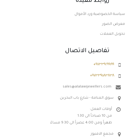
روابط مفيدة
سياسة الخصوصية ورد الأموال
معرض الصور
تحويل العملات
تفاصيل الاتصال
٩٧٣٣٩٢٩٩١٩٩+
٩٧٣٣٩٥٨٣٨٣٨+
sales@alalawijewellers.com
سوق المنامة - شارع باب البحرين
أوقات العمل:
من 10 صباحاً الى 1:30
ظهراً ومن 4:00 عصراً الى 9:30 مساءً
مجمع الافنيوز